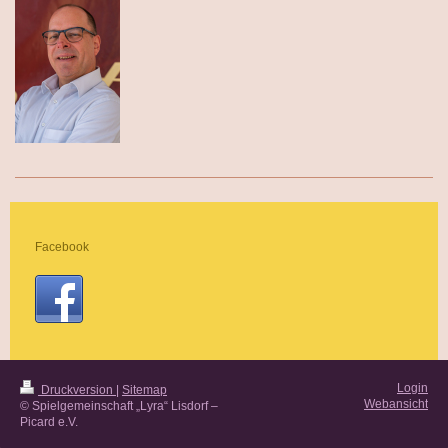
Facebook
Login
Druckversion
|
Sitemap
Webansicht
© Spielgemeinschaft „Lyra“ Lisdorf –
Picard e.V.