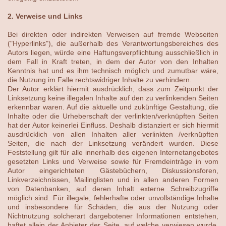
2. Verweise und Links
Bei direkten oder indirekten Verweisen auf fremde Webseiten
("Hyperlinks"), die außerhalb des Verantwortungsbereiches des
Autors liegen, würde eine Haftungsverpflichtung ausschließlich in
dem Fall in Kraft treten, in dem der Autor von den Inhalten
Kenntnis hat und es ihm technisch möglich und zumutbar wäre,
die Nutzung im Falle rechtswidriger Inhalte zu verhindern.
Der Autor erklärt hiermit ausdrücklich, dass zum Zeitpunkt der
Linksetzung keine illegalen Inhalte auf den zu verlinkenden Seiten
erkennbar waren. Auf die aktuelle und zukünftige Gestaltung, die
Inhalte oder die Urheberschaft der verlinkten/verknüpften Seiten
hat der Autor keinerlei Einfluss. Deshalb distanziert er sich hiermit
ausdrücklich von allen Inhalten aller verlinkten /verknüpften
Seiten, die nach der Linksetzung verändert wurden. Diese
Feststellung gilt für alle innerhalb des eigenen Internetangebotes
gesetzten Links und Verweise sowie für Fremdeinträge in vom
Autor eingerichteten Gästebüchern, Diskussionsforen,
Linkverzeichnissen, Mailinglisten und in allen anderen Formen
von Datenbanken, auf deren Inhalt externe Schreibzugriffe
möglich sind. Für illegale, fehlerhafte oder unvollständige Inhalte
und insbesondere für Schäden, die aus der Nutzung oder
Nichtnutzung solcherart dargebotener Informationen entstehen,
haftet allein der Anbieter der Seite, auf welche verwiesen wurde,