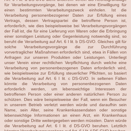
für Verarbeitungsvorgänge, bei denen wir eine Einwilligung für
einen bestimmten Verarbeitungszweck einholen. Ist die
Verarbeitung personenbezogener Daten zur Erfüllung eines
Vertrags, dessen Vertragspartei die betroffene Person ist,
erforderlich, wie dies beispielsweise bei Verarbeitungsvorgängen
der Fall ist, die für eine Lieferung von Waren oder die Erbringung
einer sonstigen Leistung oder Gegenleistung notwendig sind, so
beruht die Verarbeitung auf Art. 6 I lit. b DS-GVO. Gleiches gilt für
solche Verarbeitungsvorgänge die zur Durchführung
vorvertraglicher Maßnahmen erforderlich sind, etwa in Fällen von
Anfragen zur unseren Produkten oder Leistungen. Unterliegt
unser Verein einer rechtlichen Verpflichtung durch welche eine
Verarbeitung von personenbezogenen Daten erforderlich wird,
wie beispielsweise zur Erfüllung steuerlicher Pflichten, so basiert
die Verarbeitung auf Art. 6 I lit. c DS-GVO. In seltenen Fällen
könnte die Verarbeitung von personenbezogenen Daten
erforderlich werden, um lebenswichtige Interessen der
betroffenen Person oder einer anderen natürlichen Person zu
schützen. Dies wäre beispielsweise der Fall, wenn ein Besucher
in unserem Betrieb verletzt werden würde und daraufhin sein
Name, sein Alter, seine Krankenkassendaten oder sonstige
lebenswichtige Informationen an einen Arzt, ein Krankenhaus
oder sonstige Dritte weitergegeben werden müssten. Dann würde
die Verarbeitung auf Art. 6 I lit. d DS-GVO beruhen. Letztlich
könnten Verarbeitungsvorgänge auf Art. 6 I lit. f DS-GVO beruhen.